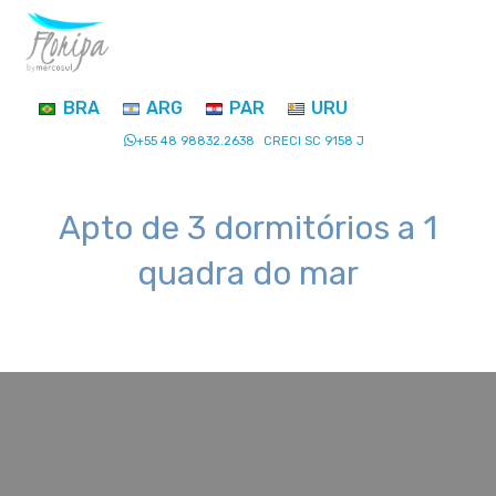
BRA
ARG
PAR
URU
+55 48 98832.2638
CRECI SC 9158 J
Apto de 3 dormitórios a 1
quadra do mar