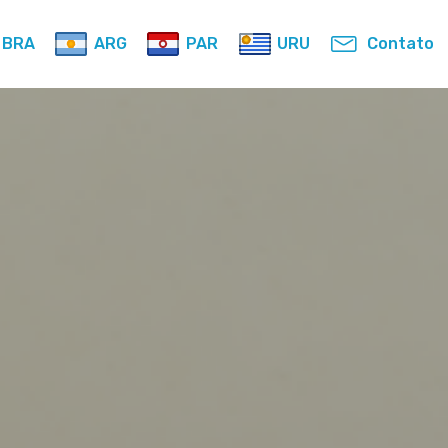
BRA
ARG
PAR
URU
Contato